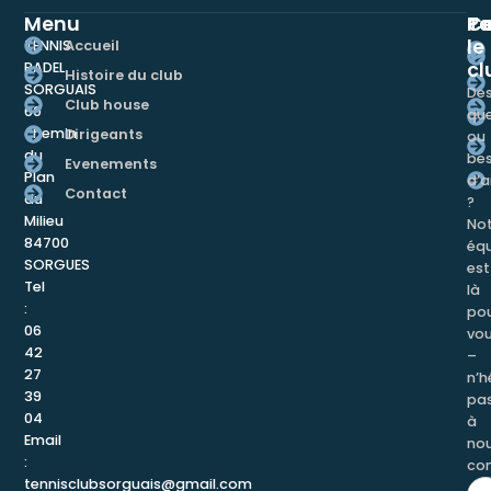
Menu
Te
Pa
Co
le
Accueil
TENNIS
cl
PADEL
Histoire du club
SORGUAIS
De
Club house
60
que
chemin
Dirigeants
ou
du
bes
Evenements
Plan
d’a
Contact
du
?
Milieu
Not
84700
éq
SORGUES
est
Tel
là
:
po
06
vo
42
–
27
n’h
39
pa
04
à
Email
no
:
con
tennisclubsorguais@gmail.com