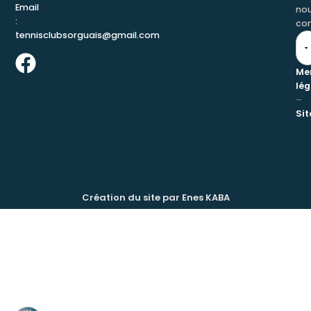
Email
no
:
con
tennisclubsorguais@gmail.com
Me
lég
–
Si
Création du site par Enes KABA